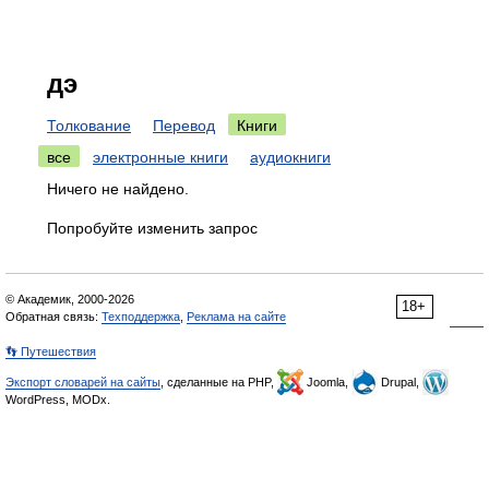
дэ
Толкование
Перевод
Книги
все
электронные книги
аудиокниги
Ничего не найдено.
Попробуйте изменить запрос
© Академик, 2000-2026
18+
Обратная связь:
Техподдержка
,
Реклама на сайте
👣 Путешествия
Экспорт словарей на сайты
, сделанные на PHP,
Joomla,
Drupal,
WordPress, MODx.